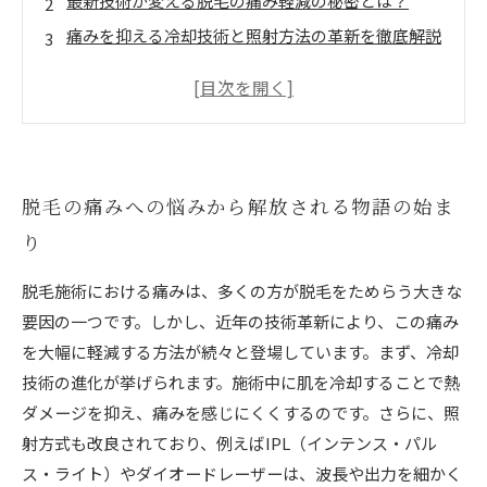
最新技術が変える脱毛の痛み軽減の秘密とは？
痛みを抑える冷却技術と照射方法の革新を徹底解説
実際に体験！痛みが少ない脱毛で得られる快適さの
実感
脱毛の不安を乗り越えた先にある美肌へのゴール
初心者でも安心！痛みの少ない脱毛技術選びのポイ
ント
脱毛の痛みへの悩みから解放される物語の始ま
エステ業界最前線の最新脱毛機器を徹底比較＆紹介
り
脱毛施術における痛みは、多くの方が脱毛をためらう大きな
要因の一つです。しかし、近年の技術革新により、この痛み
を大幅に軽減する方法が続々と登場しています。まず、冷却
技術の進化が挙げられます。施術中に肌を冷却することで熱
ダメージを抑え、痛みを感じにくくするのです。さらに、照
射方式も改良されており、例えばIPL（インテンス・パル
ス・ライト）やダイオードレーザーは、波長や出力を細かく