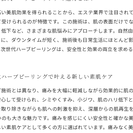
高い美肌効果を得られることから、エステ業界で注目され
て受けられるのが特徴です。この施術は、肌の表面だけで
リ低下など、さまざまな肌悩みにアプローチします。自然
らに、ダウンタイムが短く、施術後も日常生活にほとんど
る次世代ハーブピーリングは、安全性と効果の両立を求め
代ハーブピーリングで叶える新しい素肌ケア
グ施術とは異なり、痛みを大幅に軽減しながら効果的に肌
安心して受けられ、シミやくすみ、小ジワ、肌のハリ低下
を取り除きながらも肌への刺激を抑え、深層からの肌再生
いのも大きな魅力です。痛みを感じにくい安全性と確かな
しい素肌ケアとして多くの方に選ばれています。痛みなく