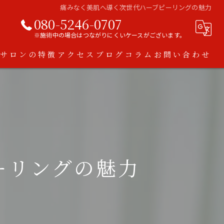
痛みなく美肌へ導く次世代ハーブピーリングの魅力
080-5246-0707
※施術中の場合はつながりにくいケースがございます。
当サロンの特徴
アクセス
ブログ
コラム
お問い合わせ
ハーブピーリング
脱毛
ダイエット
ーリングの魅力
アトピー
スキンケア