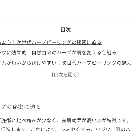
目次
も安心！次世代ハーブピーリングの秘密に迫る
ジワに効果的！自然由来のハーブが肌を変える仕組み
イムが短いから続けやすい！次世代ハーブピーリングの魅
美肌を手に入れる方法：次世代ハーブピーリングで叶える
ーリングを超える！最新技術で実現する肌再生の秘密
ーブピーリングがエステ業界で注目される理由とは？
ングの秘密に迫る
グ施術と比べ痛みが少なく、美肌効果が高い点が特徴です
を促進します。これにより、シミやくすみ、小ジワ、肌の