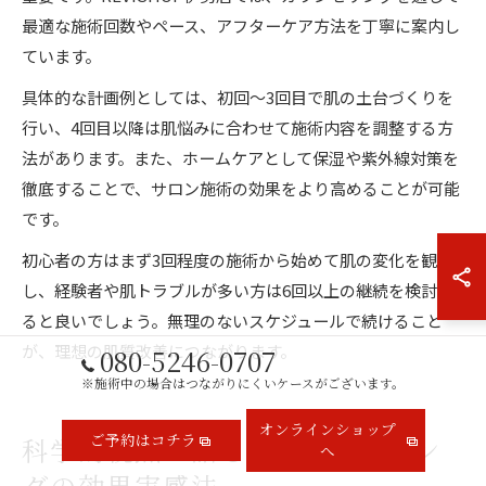
最適な施術回数やペース、アフターケア方法を丁寧に案内し
ています。
具体的な計画例としては、初回～3回目で肌の土台づくりを
行い、4回目以降は肌悩みに合わせて施術内容を調整する方
法があります。また、ホームケアとして保湿や紫外線対策を
徹底することで、サロン施術の効果をより高めることが可能
です。
初心者の方はまず3回程度の施術から始めて肌の変化を観察
し、経験者や肌トラブルが多い方は6回以上の継続を検討す
ると良いでしょう。無理のないスケジュールで続けること
が、理想の肌質改善につながります。
080-5246-0707
※施術中の場合はつながりにくいケースがございます。
オンラインショップ
ご予約はコチラ
科学的視点で語るハーブピーリン
へ
グの効果実感法