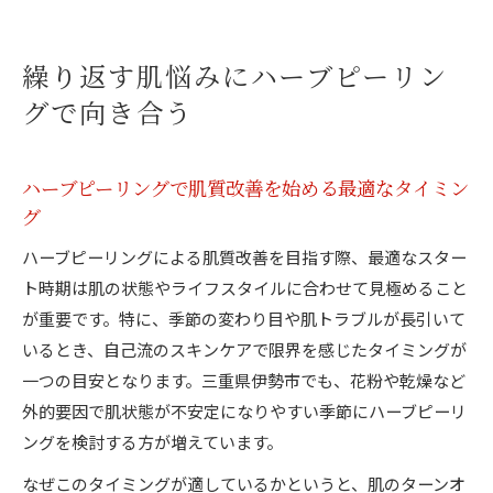
の仕組み
肌質改善に向けたハーブピーリングの選び方と
繰り返す肌悩みにハーブピーリン
考え方
グで向き合う
ハーブピーリングが肌質改善に注目される理由
を解説
ハーブピーリングで肌質改善を始める最適なタイミン
肌質改善を目指すなら施術回数の目安を知ろう
グ
ハーブピーリング施術回数と肌質改善の関係を
ハーブピーリングによる肌質改善を目指す際、最適なスター
解説
ト時期は肌の状態やライフスタイルに合わせて見極めること
肌質改善を実感するための最適な施術回数とは
が重要です。特に、季節の変わり目や肌トラブルが長引いて
ハーブピーリングは何回で肌質改善を感じられ
いるとき、自己流のスキンケアで限界を感じたタイミングが
るか
一つの目安となります。三重県伊勢市でも、花粉や乾燥など
施術回数ごとに変わる肌質改善の効果を見極め
外的要因で肌状態が不安定になりやすい季節にハーブピーリ
る方法
ングを検討する方が増えています。
肌質改善を促すハーブピーリングの回数計画の
なぜこのタイミングが適しているかというと、肌のターンオ