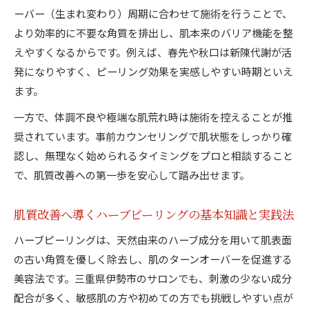
立て方
ーバー（生まれ変わり）周期に合わせて施術を行うことで、
ハーブピーリング後のニキビ発生の理由と対処法
より効率的に不要な角質を排出し、肌本来のバリア機能を整
ハーブピーリング後に肌質改善中のニキビが出
えやすくなるからです。例えば、春先や秋口は新陳代謝が活
る原因
発になりやすく、ピーリング効果を実感しやすい時期といえ
肌質改善の過程で現れるハーブピーリング後の
ます。
反応
一方で、体調不良や極端な肌荒れ時は施術を控えることが推
ニキビ発生は肌質改善のサインか見極め方を解
奨されています。事前カウンセリングで肌状態をしっかり確
説
認し、無理なく始められるタイミングをプロと相談すること
ハーブピーリング後も安心できるニキビ対策法
で、肌質改善への第一歩を安心して踏み出せます。
肌質改善とハーブピーリング後のトラブル予防
のポイント
肌質改善へ導くハーブピーリングの基本知識と実践法
美肌づくりに役立つ施術頻度のポイント解説
ハーブピーリングは、天然由来のハーブ成分を用いて肌表面
ハーブピーリングで肌質改善を促す最適な施術
の古い角質を優しく除去し、肌のターンオーバーを促進する
頻度
美容法です。三重県伊勢市のサロンでも、刺激の少ない成分
肌質改善に適したハーブピーリングの頻度の考
配合が多く、敏感肌の方や初めての方でも挑戦しやすい点が