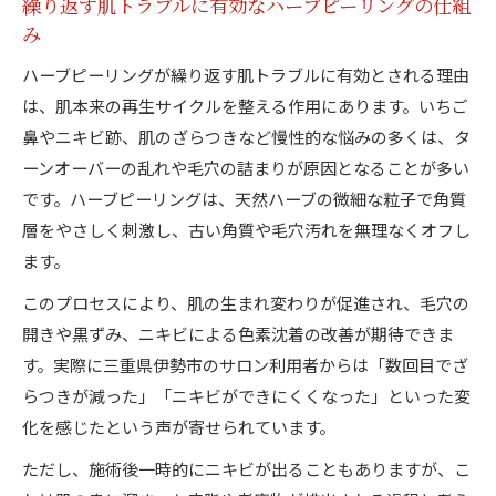
繰り返す肌トラブルに有効なハーブピーリングの仕組
肌質改善を科学的に分析するハーブピーリング
み
の効果
ハーブピーリングが繰り返す肌トラブルに有効とされる理由
ハーブピーリングの効果を実感するためのポイ
は、肌本来の再生サイクルを整える作用にあります。いちご
ント
鼻やニキビ跡、肌のざらつきなど慢性的な悩みの多くは、タ
科学的根拠に基づく肌質改善とハーブピーリン
ーンオーバーの乱れや毛穴の詰まりが原因となることが多い
グ
です。ハーブピーリングは、天然ハーブの微細な粒子で角質
ハーブピーリング効果の持続性と肌質改善の関
層をやさしく刺激し、古い角質や毛穴汚れを無理なくオフし
係
ます。
実感できる肌質改善のための効果的なアプロー
このプロセスにより、肌の生まれ変わりが促進され、毛穴の
チ
開きや黒ずみ、ニキビによる色素沈着の改善が期待できま
す。実際に三重県伊勢市のサロン利用者からは「数回目でざ
らつきが減った」「ニキビができにくくなった」といった変
化を感じたという声が寄せられています。
ただし、施術後一時的にニキビが出ることもありますが、こ