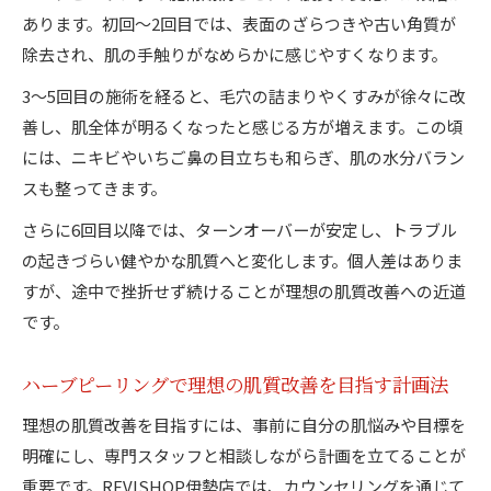
あります。初回～2回目では、表面のざらつきや古い角質が
除去され、肌の手触りがなめらかに感じやすくなります。
3～5回目の施術を経ると、毛穴の詰まりやくすみが徐々に改
善し、肌全体が明るくなったと感じる方が増えます。この頃
には、ニキビやいちご鼻の目立ちも和らぎ、肌の水分バラン
スも整ってきます。
さらに6回目以降では、ターンオーバーが安定し、トラブル
の起きづらい健やかな肌質へと変化します。個人差はありま
すが、途中で挫折せず続けることが理想の肌質改善への近道
です。
ハーブピーリングで理想の肌質改善を目指す計画法
理想の肌質改善を目指すには、事前に自分の肌悩みや目標を
明確にし、専門スタッフと相談しながら計画を立てることが
重要です。REVISHOP伊勢店では、カウンセリングを通じて