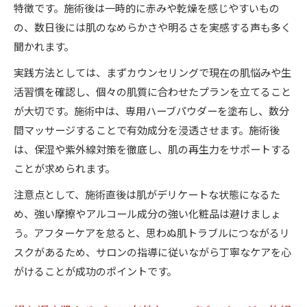
え方
特徴です。施術後は一時的に赤みや乾燥を感じやすいもの
の、数日後には肌のなめらかさや明るさを実感する声も多く
美肌を目指す人向けの施術頻度と肌質改善の関
聞かれます。
係
ハーブピーリング実践者が語る施術頻度のコツ
実践方法としては、まずカウンセリングで現在の肌悩みや生
活習慣を確認し、個々の肌質に合わせたプランを立てること
肌質改善に効くハーブピーリングの頻度を検証
が大切です。施術中は、専用ハーブパウダーを塗布し、数分
いちご鼻やニキビ跡改善に必要な施術期間を考える
間マッサージすることで有効成分を浸透させます。施術後
ハーブピーリングで肌質改善する施術期間の目
は、保湿や紫外線対策を徹底し、肌の再生力をサポートする
安
ことが求められます。
いちご鼻やニキビ跡改善に必要な期間を解説
注意点として、施術直後は肌がデリケートな状態になるた
肌質改善のためのハーブピーリング継続期間と
め、強い摩擦やアルコール成分の強い化粧品は避けましょ
効果
う。アフターケアを怠ると、思わぬ肌トラブルにつながるリ
施術期間ごとに変化する肌質改善のプロセス
スクがあるため、サロンの指導に従いながら丁寧なケアを心
ハーブピーリングで理想の肌質改善を目指す計
がけることが成功のポイントです。
画法
科学的視点で語るハーブピーリングの効果実感法