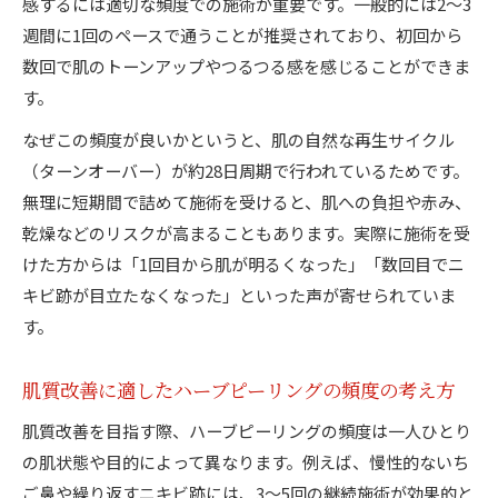
感するには適切な頻度での施術が重要です。一般的には2〜3
週間に1回のペースで通うことが推奨されており、初回から
数回で肌のトーンアップやつるつる感を感じることができま
す。
なぜこの頻度が良いかというと、肌の自然な再生サイクル
（ターンオーバー）が約28日周期で行われているためです。
無理に短期間で詰めて施術を受けると、肌への負担や赤み、
乾燥などのリスクが高まることもあります。実際に施術を受
けた方からは「1回目から肌が明るくなった」「数回目でニ
キビ跡が目立たなくなった」といった声が寄せられていま
す。
肌質改善に適したハーブピーリングの頻度の考え方
肌質改善を目指す際、ハーブピーリングの頻度は一人ひとり
の肌状態や目的によって異なります。例えば、慢性的ないち
ご鼻や繰り返すニキビ跡には、3〜5回の継続施術が効果的と