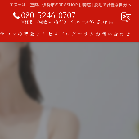
エステは三重県、伊勢市のREVISHOP 伊勢店 | 脱毛で綺麗な自分へ
080-5246-0707
※施術中の場合はつながりにくいケースがございます。
当サロンの特徴
アクセス
ブログ
コラム
お問い合わせ
ハーブピーリング
脱毛
ダイエット
アトピー
スキンケア