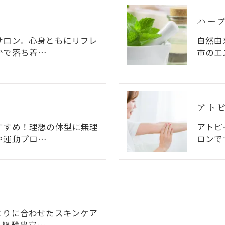
ハー
サロン。心身ともにリフレ
自然由
かで落ち着…
市のエ
アト
すすめ！理想の体型に無理
アトピ
や運動プロ…
ロンで
とりに合わせたスキンケア