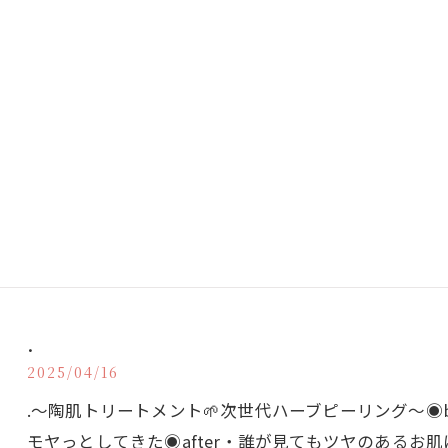
.
2025/04/16
.〜陶肌トリートメント🌱次世代ハーブピーリング〜◉b
モヤっとしてきた◉after・誰が見てもツヤのあるお