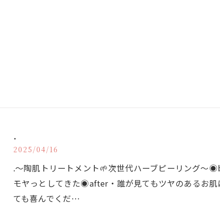
.
2025/04/16
.〜陶肌トリートメント🌱次世代ハーブピーリング〜◉b
モヤっとしてきた◉after・誰が見てもツヤのあるお
ても喜んでくだ…