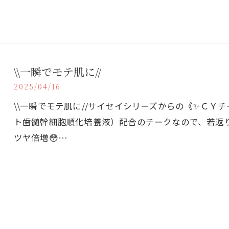
\\一瞬でモテ肌に//
2025/04/16
\\一瞬でモテ肌に//サイセイシリーズからの《✨ＣＹ
ト歯髄幹細胞順化培養液）配合のチークなので、若返
ツヤ倍増😳…