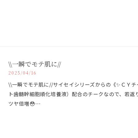
\\一瞬でモテ肌に//
2025/04/16
\\一瞬でモテ肌に//サイセイシリーズからの《✨ＣＹ
ト歯髄幹細胞順化培養液）配合のチークなので、若返
ツヤ倍増😳…