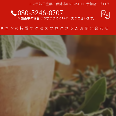
エステは三重県、伊勢市のREVISHOP 伊勢店 | ブログ
080-5246-0707
※施術中の場合はつながりにくいケースがございます。
当サロンの特徴
アクセス
ブログ
コラム
お問い合わせ
ハーブピーリング
脱毛
ダイエット
アトピー
スキンケア