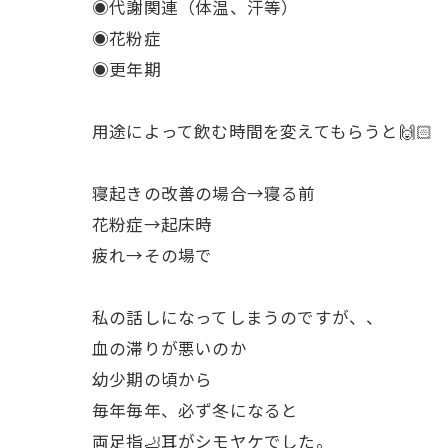
◉代謝関連（体温、汗等）
◉花粉症
◉更年期
用途によって飲む時間を変えてもらうと🙌🏻
寝起きの改善の場合→寝る前
花粉症→起床時
疲れ→その場で
私の話しになってしまうのですが、、
血の滞りが悪いのか
幼少期の頃から
毎年毎年、必ず冬になると
両足指🦶耳がシモヤケでした。