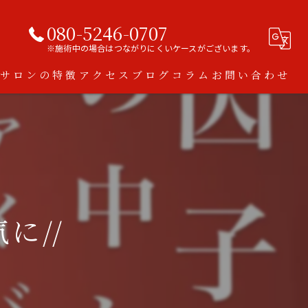
080-5246-0707
※施術中の場合はつながりにくいケースがございます。
当サロンの特徴
アクセス
ブログ
コラム
お問い合わせ
ハーブピーリング
脱毛
ダイエット
に//
アトピー
スキンケア