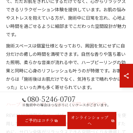
て、ただお肌をきれいにするだけでなく、心からリラックス
できるリラクゼーション体験を提供しています。お肌の悩み
やストレスを抱えている方が、施術中に日常を忘れ、心地よ
い時間を過ごせるように細部までこだわった空間設計が魅力
です。
施術スペースは個室仕様となっており、周囲を気にせずに自
分だけの癒しの時間を満喫できます。自然な香りや落ち着い
た照明、柔らかな音楽が流れる中で、ハーブピーリングの効
果と同時に心身のリフレッシュも叶うのが特徴です。お客様
からは「施術後はお肌だけでなく、気持ちまで晴れやかにな
った」といった声も多く寄せられています。
080-5246-0707
ハーブピーリングと心地よい空間の相乗効果
※施術中の場合はつながりにくいケースがございます。
REVISHOP伊勢店のハーブピーリングは、自然由来成分を使
オンラインショップ
ご予約はコチラ
用した優しい施術です。その施術効果を最大限に引き出すた
へ
めに、サロン全体がリラックスできる空間づくりを徹底して