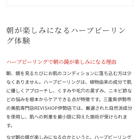
ハーブピーリングの効果を感じる瞬間とは
毎朝の気分が変わるお肌づくりのコツ
自信を育む美肌ケアの新定番ハーブピーリング
朝が楽しみになるハーブピーリン
ハーブピーリングが美肌ケアの新定番となる理
グ体験
由
自信につながる透明感アップの秘密を解説
ハーブピーリングで叶える理想の素肌作り
ハーブピーリングで朝の鏡が楽しみになる理由
敏感肌にも安心な美肌ケアのポイント
朝、鏡を見るたびにお肌のコンディションに落ち込む方は少
自宅ケアとサロン施術の上手な組み合わせ方
なくありません。ハーブピーリングは、植物由来の成分で肌
素肌が輝く、やさしいハーブピーリングの秘訣
に優しくアプローチし、くすみや毛穴の黒ずみ、ニキビ跡な
やさしいハーブピーリングの選び方と特徴
どの悩みを根本からケアできる点が特徴です。三重県伊勢市
の美肌専門店REVISHOP伊勢店では、厳選された自然派成分
素肌が輝くためのケアポイントを紹介
を使用し、肌への刺激を最小限に抑えた施術が受けられま
ハーブピーリングでくすみをケアする方法
す。
敏感肌でも安心の自然派素材へのこだわり
なぜ朝の鏡が楽しみになるのかというと、ハーブピーリング
透明感あふれる肌へ導く施術工程の流れ