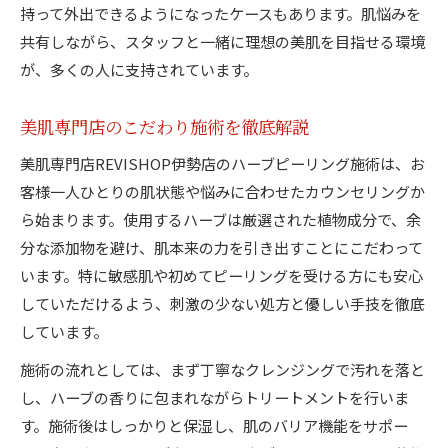
持って外出できるようになったケースもあります。肌悩みを
体験
共有しながら、スタッフと一緒に理想の美肌を目指せる環境
ハーブピーリングと心地よい空間の相乗効果
が、多くの人に支持されています。
日常を忘れる癒しの施術時間を楽しむ方法
美肌とリラックスを同時にかなえる理由
美肌専門店のこだわり施術を徹底解説
REVISHOP伊勢店のプライベート空間のこだわ
美肌専門店REVISHOP伊勢店のハーブピーリング施術は、お
り
客様一人ひとりの肌状態や悩みに合わせたカウンセリングか
ら始まります。使用するハーブは厳選された植物成分で、余
分な添加物を避け、肌本来の力を引き出すことにこだわって
います。特に敏感肌や初めてピーリングを受ける方にも安心
していただけるよう、刺激の少ない処方と優しい手技を徹底
しています。
施術の流れとしては、まず丁寧なクレンジングで汚れを落と
し、ハーブの香りに包まれながらトリートメントを行いま
す。施術後はしっかりと保湿し、肌のバリア機能をサポー