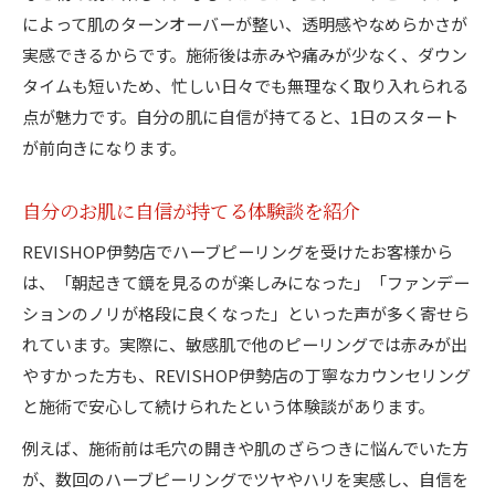
によって肌のターンオーバーが整い、透明感やなめらかさが
敏感肌も安心できる自然派ハーブピーリング
実感できるからです。施術後は赤みや痛みが少なく、ダウン
敏感肌でも安心なハーブピーリングの魅力
タイムも短いため、忙しい日々でも無理なく取り入れられる
自然派成分でお肌への負担を最小限に
点が魅力です。自分の肌に自信が持てると、1日のスタート
REVISHOP伊勢店の丁寧なカウンセリングとは
が前向きになります。
安心して続けられる施術環境の工夫
自分のお肌に自信が持てる体験談を紹介
肌トラブルに悩む方におすすめの理由
くすみとサヨナラ、美肌を叶える施術の流れ
REVISHOP伊勢店でハーブピーリングを受けたお客様から
ハーブピーリングでくすみにさよならする方法
は、「朝起きて鏡を見るのが楽しみになった」「ファンデー
ションのノリが格段に良くなった」といった声が多く寄せら
美肌を叶える施術の流れを徹底解説
れています。実際に、敏感肌で他のピーリングでは赤みが出
悩みに合わせたカスタマイズ施術の魅力
やすかった方も、REVISHOP伊勢店の丁寧なカウンセリング
施術前後で感じるお肌の違いとは
と施術で安心して続けられたという体験談があります。
REVISHOP伊勢店でのサロンケアの実際
例えば、施術前は毛穴の開きや肌のざらつきに悩んでいた方
美肌専門店で感じるリラクゼーションの魅力
が、数回のハーブピーリングでツヤやハリを実感し、自信を
美肌専門店ならではの癒しのリラクゼーション