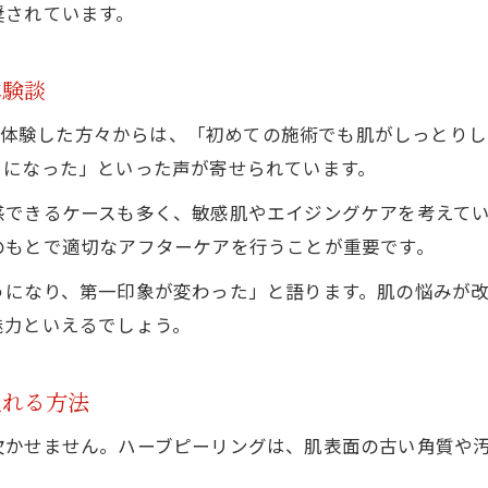
奨されています。
ハーブピーリングで自然派美肌ケアを実現
植物由来成分のハーブピーリング効果とは
体験談
美肌専門店のこだわりと自然派施術の魅力
REVISHOP伊勢店ならではの優しい美肌アプローチ
ングを体験した方々からは、「初めての施術でも肌がしっとり
うになった」といった声が寄せられています。
オーガニック志向の方にもおすすめの施術法
感できるケースも多く、敏感肌やエイジングケアを考えて
のもとで適切なアフターケアを行うことが重要です。
うになり、第一印象が変わった」と語ります。肌の悩みが
魅力といえるでしょう。
入れる方法
欠かせません。ハーブピーリングは、肌表面の古い角質や