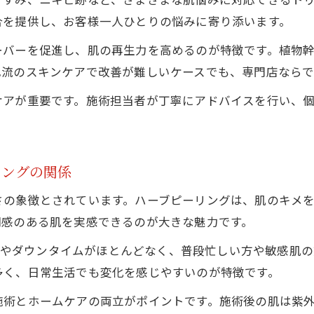
乾燥や毛穴悩みもケアする新美肌アプローチ
合を提供し、お客様一人ひとりの悩みに寄り添います。
ハーブピーリングで乾燥や毛穴悩みを同時ケア
ーバーを促進し、肌の再生力を高めるのが特徴です。植物
美肌専門店ならではの悩み別アプローチ術
己流のスキンケアで改善が難しいケースでも、専門店ならで
毛穴レスな肌を目指すハーブピーリングの秘密
ケアが重要です。施術担当者が丁寧にアドバイスを行い、
乾燥対策としてのハーブピーリング活用法
毛穴の黒ずみにも効果的な施術ポイント解説
敏感肌でも安心できる施術ポイント解説
リングの関係
敏感肌にも安心なハーブピーリング施術方法
さの象徴とされています。ハーブピーリングは、肌のキメ
肌へのやさしさに配慮した施術の流れ解説
明感のある肌を実感できるのが大きな魅力です。
美肌専門店が行う丁寧なカウンセリングの重要性
、痛みやダウンタイムがほとんどなく、普段忙しい方や敏感肌
ハーブピーリングで敏感肌の不安を解消する工夫
多く、日常生活でも変化を感じやすいのが特徴です。
施術後も安心できるアフターケアのポイント
REVISHOP伊勢店で叶う自然派美肌ケア
施術とホームケアの両立がポイントです。施術後の肌は紫