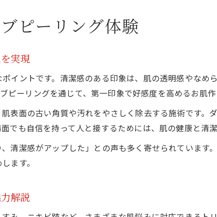
ハーブピーリング施術で肌自信を手に入れる方法
自信あふれる肌へ導く施術の秘密
ーブピーリング体験
ハーブピーリングで素肌に自信が持てる理由
お肌の変化を実感する施術プロセス徹底紹介
象を実現
美肌専門店がこだわる施術のポイントと安心感
なポイントです。清潔感のある印象は、肌の透明感やなめ
ハーブピーリング施術で得られる美肌の実例
、ハーブピーリングを通じて、第一印象で好感度を高めるお肌
施術後の透明感と清潔感が続く秘訣とは
、肌表面の古い角質や汚れをやさしく除去する施術です。
透明感を手にするハーブピーリング活用法
場面でも自信を持って人と接するためには、肌の健康と清
ハーブピーリングで叶える透明感のあるお肌作り
り、清潔感がアップした」との声も多く寄せられています
肌のくすみをクリアに導く活用ポイント紹介
めします。
日常ケアに取り入れるハーブピーリングのコツ
好印象を保つためのハーブピーリング活用法
魅力解説
お肌にやさしいハーブピーリングの選び方
すみ、ニキビ跡など、さまざまな肌悩みに対応できるトリート