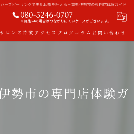
ハーブピーリングで美肌印象を叶える三重県伊勢市の専門店体験ガイド
080-5246-0707
※施術中の場合はつながりにくいケースがございます。
当サロンの特徴
アクセス
ブログ
コラム
お問い合わせ
ハーブピーリング
脱毛
ダイエット
伊勢市の専門店体験ガ
アトピー
スキンケア