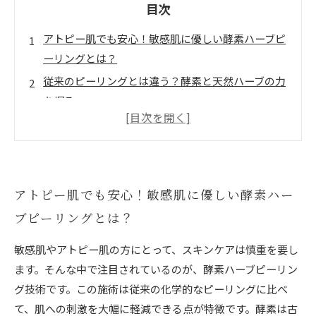
目次
アトピー肌でも安心！敏感肌に優しい酵素ハーブピ
ーリングとは？
従来のピーリングとは違う？酵素と天然ハーブの力
を探る
酵素ハーブピーリングが肌のターンオーバーを促進
する理由
施術の安全性と効果を徹底解説！アトピー肌に嬉し
い秘密とは？
アトピー肌でも安心！敏感肌に優しい酵素ハー
敏感肌でも美しく！酵素ハーブピーリングで叶える
ブピーリングとは？
健康的な肌へ
敏感肌やアトピー肌の方にとって、スキンケアは慎重を要し
酵素ハーブピーリングの基本と効果的なケア方法ま
ます。そんな中で注目されているのが、酵素ハーブピーリン
とめ
グ技術です。この施術は従来の化学的なピーリングに比べ
アトピー肌ケアの新定番！エステで注目の酵素ハー
て、肌への刺激を大幅に軽減できる点が特徴です。酵素は古
ブピーリング技術