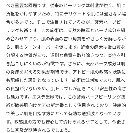
べき重要な課題です。従来のピーリングは刺激が強く、肌に
負担をかけやすいため、特にデリケートな肌には適さない場
合が多いです。そこで注目されているのが、酵素ハーブピー
リング技術です。この施術は、天然の酵素とハーブ成分を組
み合わせており、肌の表面の古い角質をやさしく分解しなが
ら、肌のターンオーバーを促します。酵素の酵素は蛋白質を
分解する性質があり、過剰な角質を取り除きつつ、炎症を引
き起こしにくいのが特徴です。さらに、天然ハーブ成分は肌
の炎症を抑える効果が期待でき、アトピー肌の敏感な状態に
も配慮した設計となっています。施術は低刺激であり、肌へ
の負担が少ないため、肌トラブルが起きにくい安全性の高さ
も魅力です。エステ業界では、この酵素ハーブピーリング技
術が敏感肌向けケアの新定番として注目されており、健康的
で美しい肌を目指す方にとって有効な選択肢となっていま
す。敏感肌の方でも安心して受けられるケアとして、今後さ
らに普及が期待されるでしょう。