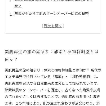
か？
酵素がもたらす肌のターンオーバー促進の秘密
植物幹細胞が実現する肌の修復と若返りのメカニズ
ム
自然の力で叶える！酵素と植物幹細胞の相乗効果と
は？
美肌再生ストーリーの結末：理想の肌を手に入れる
美肌再生の旅の始まり：酵素と植物幹細胞とは
最新エステ技術
何か？
化学刺激なしで美肌を手に入れる方法とは？
美肌再生の旅の始まり：酵素と植物幹細胞とは何か？ 現代の
酵素と植物幹細胞の未来：次世代エステの可能性
エステ業界で注目されている「酵素」と「植物幹細胞」は、
美肌再生を実現する自然由来の成分として知られています。
酵素は肌のターンオーバーを促進し、古くなった角質や皮膚
の汚れをやさしく除去することで、透明感のある肌へと導き
ます。この作用により、肌の生まれ変わりが活発になり、滑