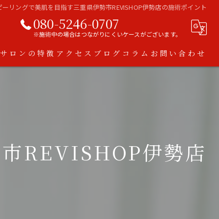
ピーリングで美肌を目指す三重県伊勢市REVISHOP伊勢店の施術ポイント
080-5246-0707
※施術中の場合はつながりにくいケースがございます。
当サロンの特徴
アクセス
ブログ
コラム
お問い合わせ
ハーブピーリング
脱毛
ダイエット
REVISHOP伊勢店
アトピー
スキンケア