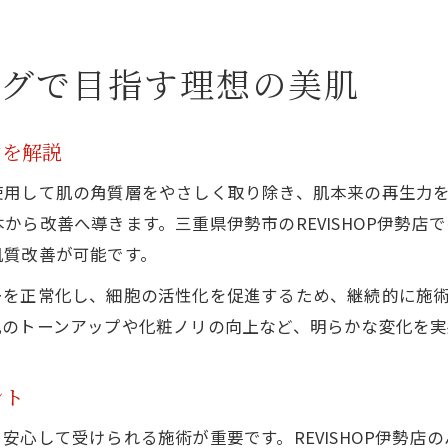
敏感肌でも安心なハーブピーリングの特長
REVISHOP伊勢店による安心施術の特徴とは
ングで目指す理想の美肌
ハーブピーリングの安心ポイントを徹底解説
REVISHOP伊勢店のカウンセリング体験談
由を解説
施術の流れとリラックスできる環境の魅力
使用して肌の角質層をやさしく取り除き、肌本来の再生力
ハーブピーリング施術で得られる安心感とは
から改善へ導きます。三重県伊勢市のREVISHOP伊勢店
個室対応で安心できる美肌サロンの選び方
肌質改善が可能です。
刺激の少ないハーブピーリング体験談から学ぶ
ーを正常化し、細胞の活性化を促進するため、継続的に施
刺激が少ないハーブピーリングの実際の声
肌のトーンアップや化粧ノリの向上など、明らかな変化を実
敏感肌にも配慮した優しい施術体験を紹介
痛みやダウンタイムを抑えた施術の感想集
ント
安心して受けられるハーブピーリング体験
心して受けられる施術が重要です。REVISHOP伊勢店の