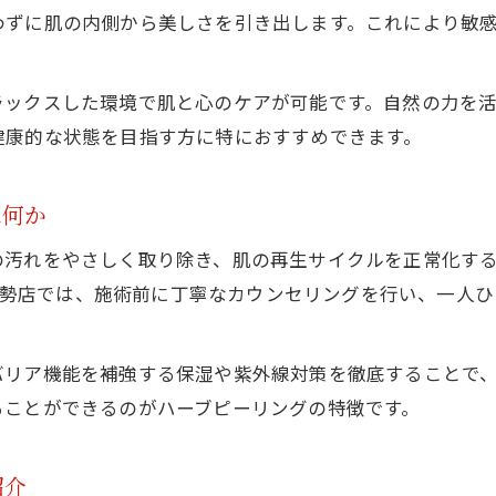
施術後の肌変化とその効果について解説
わずに肌の内側から美しさを引き出します。これにより敏
美肌維持に役立つ自宅ケアの始め方を解説
ハーブピーリング後の自宅ケア方法を伝授
ラックスした環境で肌と心のケアが可能です。自然の力を
美肌を持続するための日々のポイント解説
健康的な状態を目指す方に特におすすめできます。
セルフケアにおすすめのハーブピーリング活用法
ホームケアで差がつく美肌習慣の始め方
は何か
施術後の肌を守る正しいスキンケア手順
の汚れをやさしく取り除き、肌の再生サイクルを正常化す
ハーブピーリングが選ばれる理由と効果的な使い方
OP伊勢店では、施術前に丁寧なカウンセリングを行い、一人
ハーブピーリングが支持される理由を紐解く
美肌作りに効果的な施術の活用ポイント
バリア機能を補強する保湿や紫外線対策を徹底することで
選ばれるハーブピーリングの魅力を解説
ることができるのがハーブピーリングの特徴です。
効果を最大限に引き出すケア方法の紹介
多くの方から選ばれる理由と体験談まとめ
紹介