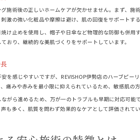
敏感肌にも嬉しい施術環境でリラックス体験を
ング施術後の正しいホームケアが欠かせません。まず、施
敏感肌対応のハーブピーリング施術環境
。刺激の強い化粧品や摩擦は避け、肌の回復をサポートす
リラックスできる個室施術の魅力について
焼け止めを使用し、帽子や日傘など物理的な防御も併用するこ
施術中の心地よさと美肌への効果を両立
しており、継続的な美肌づくりをサポートしています。
安心して過ごせるサロンの工夫を紹介
敏感肌でも楽しめるリラックス施術体験
特長
安を感じやすいですが、REVISHOP伊勢店のハーブピー
く、痛みや赤みを最小限に抑えられているため、敏感肌の
しながら進めるため、万が一のトラブルも早期に対応可能
う声も多く、肌質を問わず効果的なケアとして評価されて
による安心施術の特徴とは