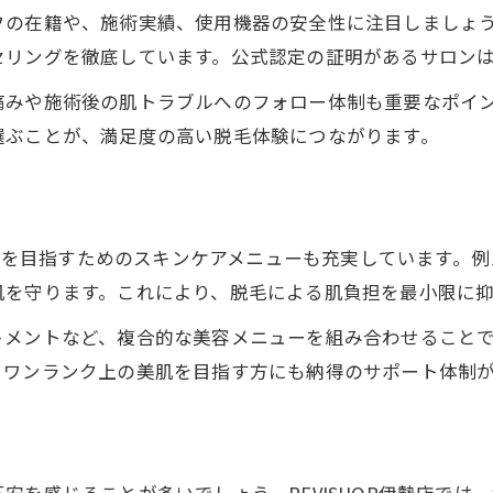
在籍や、施術実績、使用機器の安全性に注目しましょう。RE
脱毛時の痛みが少ない理由を解説
セリングを徹底しています。公式認定の証明があるサロン
スキンケアと組み合わせた脱毛の魅力
痛みや施術後の肌トラブルへのフォロー体制も重要なポイ
脱毛とスキンケアの相乗効果を解説
選ぶことが、満足度の高い脱毛体験につながります。
複合ケアで目指す理想の美肌プラン
ハーブピーリング併用の脱毛体験
脱毛後の肌を守るスキンケア方法
に美肌を目指すためのスキンケアメニューも充実しています。
美容成分配合施術で差がつく理由
肌を守ります。これにより、脱毛による肌負担を最小限に
安心感を支える公式認定サロンの実力
トメントなど、複合的な美容メニューを組み合わせること
公式認定サロンで受ける脱毛施術
、ワンランク上の美肌を目指す方にも納得のサポート体制
信頼できる脱毛サロンの見極め方
認定スタッフによる安心のサポート
高品質な脱毛サービスのこだわり