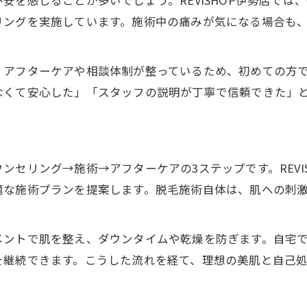
安を感じることが多いでしょう。REVISHOP伊勢店では
公式サロンならではのメリット解説
リングを実施しています。施術中の痛みが気になる場合も
複合美容ケアを一箇所で実現する方法
脱毛と美肌ケアを同時に受ける利点
、アフターケアや相談体制が整っているため、初めての方
一箇所で叶うトータル美容サポート
なくて安心した」「スタッフの説明が丁寧で信頼できた」
脱毛以外のメニューも充実の理由
忙しい女性に嬉しい複合ケア提案
効率的な美容施術を選ぶポイント
ンセリング→施術→アフターケアの3ステップです。REVI
適な施術プランを提案します。脱毛施術自体は、肌への刺
メントで肌を整え、ダウンタイムや乾燥を防ぎます。自宅
を継続できます。こうした流れを経て、理想の美肌と自己