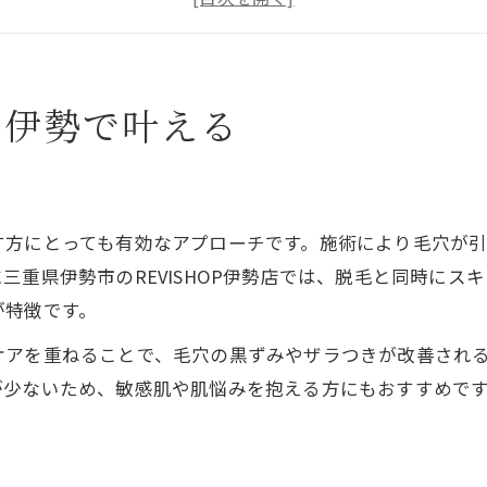
初めての脱毛でも安心な理由とは
美肌を目指す脱毛施術の流れを解説
脱毛で実感する肌質改善の新常識
を伊勢で叶える
脱毛がもたらす肌質改善の仕組み
敏感肌にも優しい脱毛ケアの特徴
肌トラブルを防ぐ脱毛施術の工夫
す方にとっても有効なアプローチです。施術により毛穴が
最新技術による脱毛の美肌サポート
三重県伊勢市のREVISHOP伊勢店では、脱毛と同時にス
脱毛とスキンケアの理想的な関係
が特徴です。
痛みを感じにくい脱毛施術に注目
ケアを重ねることで、毛穴の黒ずみやザラつきが改善され
痛みを軽減した脱毛の施術法とは
が少ないため、敏感肌や肌悩みを抱える方にもおすすめで
不安を和らげる脱毛サロンの配慮
敏感肌でも安心できる脱毛技術
快適で続けやすい脱毛体験の魅力