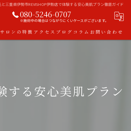
毛と三重県伊勢市REVISHOP伊勢店で体験する安心美肌プラン徹底ガイド
080-5246-0707
※施術中の場合はつながりにくいケースがございます。
当サロンの特徴
アクセス
ブログ
コラム
お問い合わせ
ハーブピーリング
脱毛
ダイエット
体験する安心美肌プラン
アトピー
スキンケア