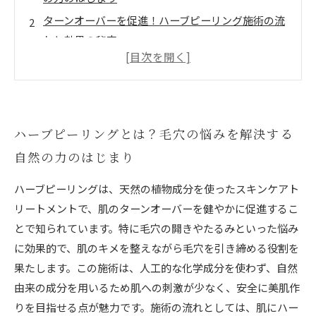
ターンオーバーを促進！ハーブピーリング施術の流
れと効果の秘密
毛穴引き締めに成功！実際に感じたハーブピーリン
グの変化と体験談
肌のキメが整い美肌へ！ハーブピーリング後のお手
入れと注意点
ハーブピーリングとは？毛穴の悩みを解決する
根本改善で自信の持てる素肌に！ハーブピーリング
自然の力のはじまり
がもたらす長期的なメリット
ハーブピーリングは、天然の植物成分を使ったスキンケアト
初心者必見！ハーブピーリングで毛穴レスな肌を目
リートメントで、肌のターンオーバーを健やかに促進するこ
指すためのポイント
とで知られています。特に毛穴の開きやたるみといった悩み
に効果的で、肌のキメを整えながら毛穴を引き締める役割を
果たします。この施術は、人工的な化学成分を使わず、自然
由来の成分を用いるため肌への刺激が少なく、安全に美肌作
りを目指せる点が魅力です。施術の流れとしては、肌にハー