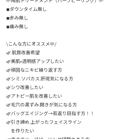
🌱陶肌トリートメント（ハーブピーリング）🌱
◾︎ダウンタイム無し
◾︎赤み無し
◾︎痛み無し
\こんな方にオススメ🫶/
🌿 肌質改善希望
🌿美肌•透明感アップしたい
🌿頑固なニキビ繰り返す方
🌿シミ.ソバカス.肝斑気になる方
🌿シワ改善したい
🌿アトピー肌を改善したい
🌿毛穴の黒ずみ.開きが気になる方
🌿バッグエイジング→若返り目指す方！！
🌿引き締め.上がったフェイスライン
を作りたい