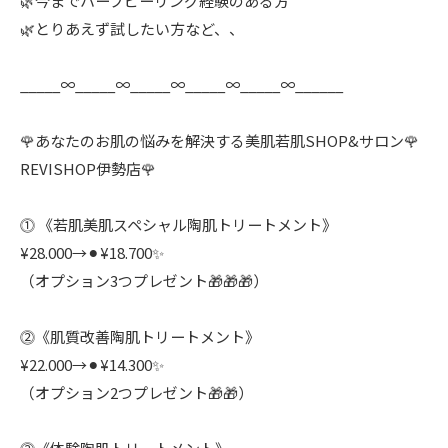
🌿今までハーブピーリング経験のある方
🌿とりあえず試したい方など、、
_____∞_____∞_____∞_____∞_____∞______
🌹あなたのお肌の悩みを解決する美肌若肌SHOP&サロン🌹
REVISHOP伊勢店🌹
⓵ 《若肌美肌スペシャル陶肌トリートメント》
¥28.000→⚫︎¥18.700✨
（オプション3つプレゼント🎁🎁🎁）
⓶《肌質改善陶肌トリートメント》
¥22.000→⚫︎¥14.300✨
（オプション2つプレゼント🎁🎁）