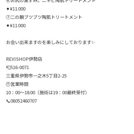
⑥お尻の黒ずみ。ニキビ陶肌トリートメント
⚫︎¥11.000
⑦二の腕ブツブツ陶肌トリートメント
⚫︎¥11.000
お会い出来ますのを楽しみにしております✨
REVISHOP伊勢店
📮516-0071
三重県伊勢市一之木5丁目2-25
🕙営業時間
10：00〜18:00（施術は19：00最終受付）
📞08052460707