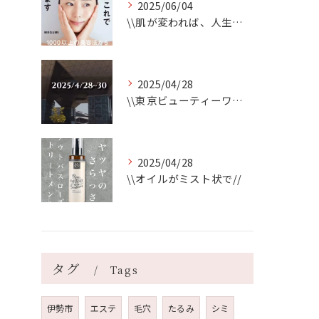
2025/06/04
\\肌が変われば、人生が変わる//
2025/04/28
\\東京ビューティーワールド始まります//
2025/04/28
\\オイルがミスト状で//
タグ
Tags
伊勢市
エステ
毛穴
たるみ
シミ