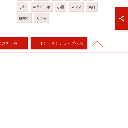
しわ
ほうれい線
小顔
メンズ
美白
肌荒れ
くすみ
はコチラ
オンラインショップへ
当サロンの特徴
ハーブピーリング
脱毛
ラム
お問い合わせ
プライバシーポリシー
サイトマップ
D.