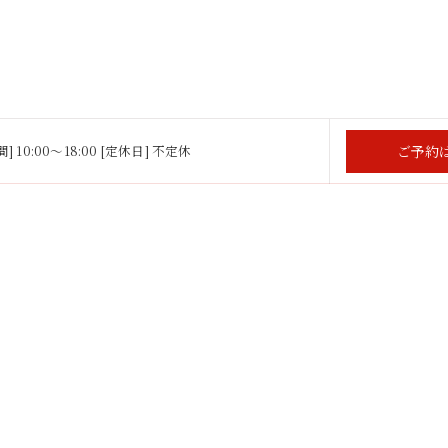
ご予約
] 10:00～18:00 [定休日] 不定休
ービス
メニュー
スタッフ
ギャラリー
よくある質問
イエット
アトピー
スキンケア
アクセス
ブログ
コ
 2026 三重県伊勢市のエステならREVISHOP 伊勢店 ALL RIGHTS RESERVE