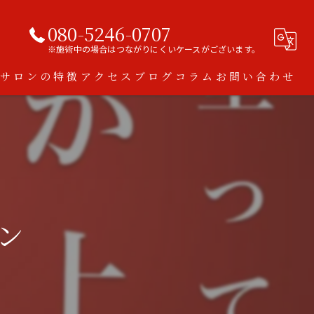
080-5246-0707
※施術中の場合はつながりにくいケースがございます。
当サロンの特徴
アクセス
ブログ
コラム
お問い合わせ
ハーブピーリング
脱毛
ダイエット
ン
アトピー
スキンケア