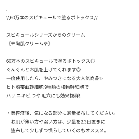
.
\\60万本のスピキュールで塗るボトックス//
スピキュールシリーズからのクリーム
《🌹陶肌クリーム🌹》
60万本のスピキュールで塗るボトックス◎
ぐんぐんとお肌を上げてくれます◎
一度使用したら、やみつきになる大人気商品✨
ヒト臍帯血幹細胞.9種類の植物幹細胞で
ハリ.ニキビ.つや.毛穴にも効果抜群‼︎
▫︎美容液後、気になる部分に適量塗布してください。
お肌が薄い方や弱い方は、少量を2.3日置きに
塗布して少しずつ慣らしていくのもオススメ。