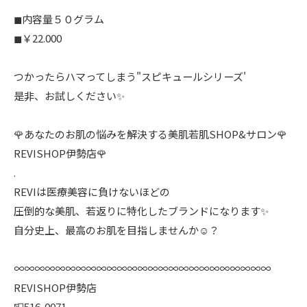
◼︎内容量５０グラム
◼︎￥22.000
つかったらハマってしまう"スピキュールシリーズ'
是非、お試しください✨
🌹あなたのお肌の悩みを解決する美肌若肌SHOP&サロン🌹
REVISHOP伊勢店🌹
.
REVIは医療美容に負けないほどの
圧倒的な美肌、若返りに特化したブランドになります✨
自分史上、最高のお肌を目指しませんか☺️？
∞∞∞∞∞∞∞∞∞∞∞∞∞∞∞∞∞∞∞∞∞∞∞∞∞
REVISHOP伊勢店
📮516-0071