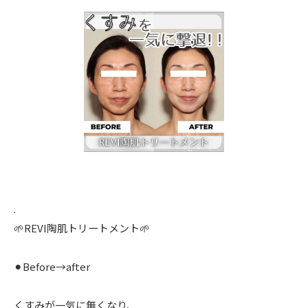
.
🌱REVI陶肌トリートメント🌱
⚫︎Before→after
くすみが一気に無くなり、