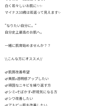
白く若々しいお肌に✨✨
マイナス10歳は若返って見えます✨
"なりたい自分に。"
自分史上最高のお肌へ。
一緒に肌育始めませんか？？
\\こんな方にオススメ//
🌿肌質改善希望
🌿美肌•透明感アップしたい
🌿頑固なニキビを繰り返す方
🌿シミ•そばかす•肝斑気になる方
🌿シワ改善したい
🌿アトピー肌を改善したい