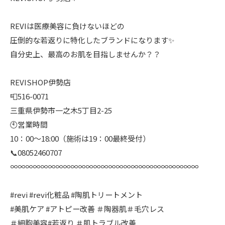
REVIは医療美容に負けないほどの
圧倒的な若返りに特化したブランドになります✨
自分史上、最高のお肌を目指しませんか？？
REVISHOP伊勢店
📮516-0071
三重県伊勢市一之木5丁目2-25
🕙営業時間
10：00〜18:00（施術は19：00最終受付）
📞08052460707
∞∞∞∞∞∞∞∞∞∞∞∞∞∞∞∞∞∞∞∞∞∞∞∞∞
#revi #revi化粧品 #陶肌トリートメント
#美肌ケア #アトピー改善 ＃陶器肌＃毛穴レス
＃細胞美容#若返り ＃肌トラブル改善