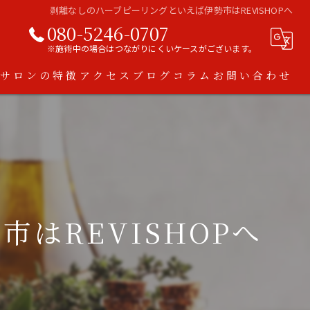
剥離なしのハーブピーリングといえば伊勢市はREVISHOPへ
080-5246-0707
※施術中の場合はつながりにくいケースがございます。
当サロンの特徴
アクセス
ブログ
コラム
お問い合わせ
ハーブピーリング
脱毛
ダイエット
はREVISHOPへ
アトピー
スキンケア