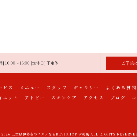
ご予約
] 10:00～18:00 [定休日] 不定休
ービス
メニュー
スタッフ
ギャラリー
よくある質問
イエット
アトピー
スキンケア
アクセス
ブログ
コ
 2026 三重県伊勢市のエステならREVISHOP 伊勢店 ALL RIGHTS RESERVE