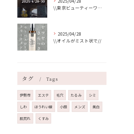
2025/04/28
\\東京ビューティーワールド始まります//
2025/04/28
\\オイルがミスト状で//
タグ
Tags
伊勢市
エステ
毛穴
たるみ
シミ
しわ
ほうれい線
小顔
メンズ
美白
肌荒れ
くすみ